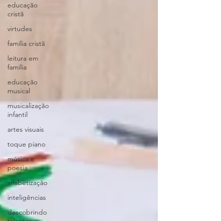
educação
cristã
virtudes
família cristã
leitura em
família
educação
musical
musicalização
infantil
artes visuais
toque piano
música e
poesia
alfabetização
inteligências
descobrindo