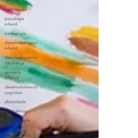
talentos
criatividade
psicologia
infantil
pedagogia
desenvolvimento
infantil
desenvolvimento
da criança
primeira
infância
desenvolvimento
cognitivo
afetividade
inteligência
programação
preditiva
programação