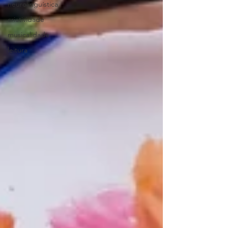
neurolinguística
criatividade
musicalidade
leitura