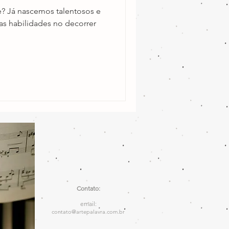
e? Já nascemos talentosos e
as habilidades no decorrer
Contato:
email:
contato@artepalavra.com.br