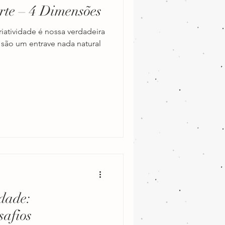
rte – 4 Dimensões
psicologia infantil
criatividade é nossa verdadeira
 são um entrave nada natural
ramação neurolinguística
idade:
safios