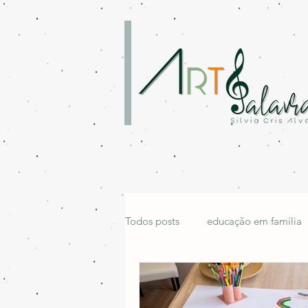
Todos posts
educação em família
família cristã
leitura em famí