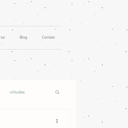
ros
Blog
Contato
virtudes
uais
toque piano