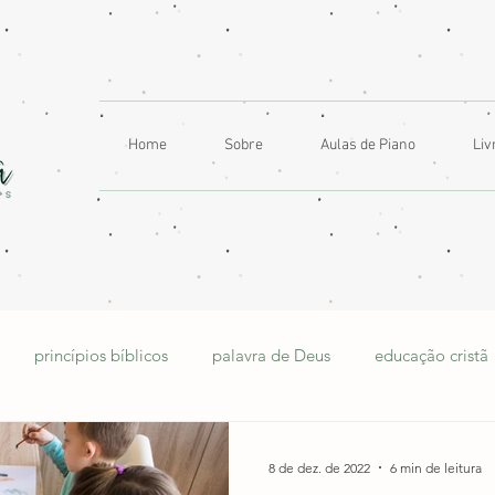
Home
Sobre
Aulas de Piano
Liv
princípios bíblicos
palavra de Deus
educação cristã
lia
educação musical
musicalização infantil
artes vis
8 de dez. de 2022
6 min de leitura