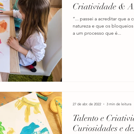
Criatividade & A
ão
inteligências
descobrindo talentos
criatividade
”... passei a acreditar que a 
natureza e que os bloqueios
a um processo que é...
infantil
desenvolvimento da criança
primeira infância
fetividade
inteligência
programação preditiva
prog
leitura
27 de abr. de 2022
3 min de leitura
Talento e Criativ
Curiosidades e de