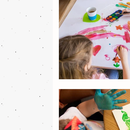
música e poesia
alfabetizaç
pedagogia
desenvolvimento 
desenvolvimento cognitivo
a
criatividade
musicalidade