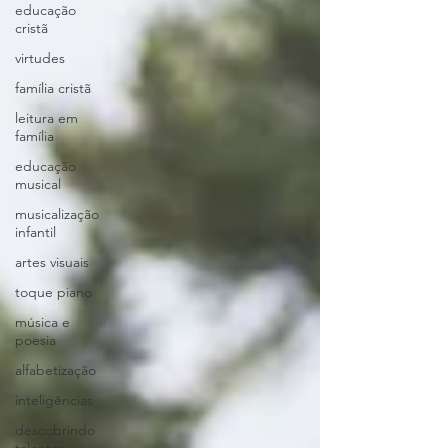
educação
cristã
virtudes
família cristã
leitura em
família
educação
musical
musicalização
infantil
artes visuais
toque piano
música e
poesia
alfabetização
inteligências
descobrindo