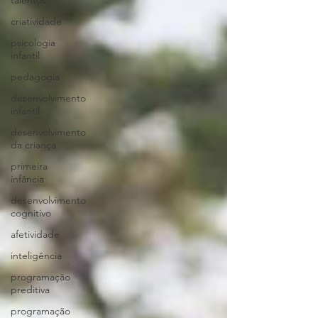
talentos
criatividade
psicologia
infantil
pedagogia
desenvolvimento
infantil
desenvolvimento
da criança
primeira
infância
desenvolvimento
cognitivo
afetividade
inteligência
programação
preditiva
programação