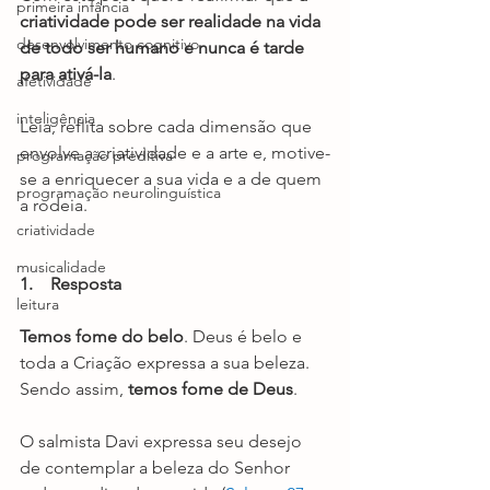
primeira infância
criatividade pode ser realidade na vida 
desenvolvimento cognitivo
de todo ser humano e nunca é tarde 
para ativá-la
.
afetividade
inteligência
Leia, reflita sobre cada dimensão que 
envolve a criatividade e a arte e, motive-
programação preditiva
se a enriquecer a sua vida e a de quem 
programação neurolinguística
a rodeia. 
criatividade
musicalidade
1.    Resposta
leitura
Temos fome do belo
. Deus é belo e 
toda a Criação expressa a sua beleza. 
Sendo assim, 
temos fome de Deus
. 
O salmista Davi expressa seu desejo 
de contemplar a beleza do Senhor 