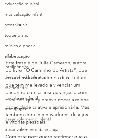
educação musical
musicalização infantil
artes visuais
toque piano
música e poesia
alfabetização
Esta frase é de Julia Cameron, autora 
inteligências
do livro “O Caminho do Artista”, que 
descobrindo talentos
estou lendo nos últimos dias. Leitura 
que tem me levado a vivenciar um 
criatividade
encontro com as inseguranças e com 
psicologia infantil
os vilões que querem sufocar a minha 
capacidade criativa e aprisioná-la. Mas, 
pedagogia
também com incentivadores, desejos 
desenvolvimento infantil
e vitórias pessoais.
desenvolvimento da criança
Com este post quero reafirmar que 
a 