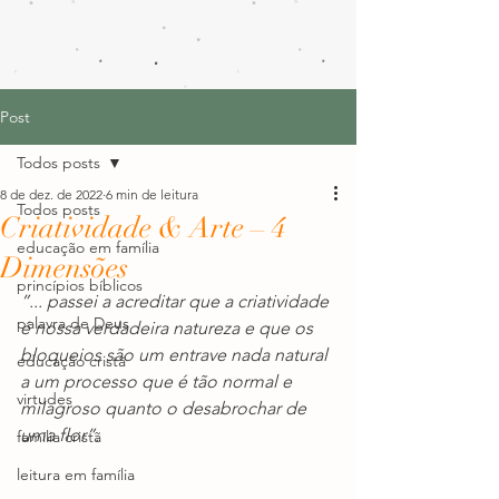
Post
Todos posts
8 de dez. de 2022
6 min de leitura
Todos posts
Criatividade & Arte – 4
educação em família
Dimensões
princípios bíblicos
”... passei a acreditar que a criatividade 
palavra de Deus
é nossa verdadeira natureza e que os 
bloqueios são um entrave nada natural 
educação cristã
a um processo que é tão normal e 
virtudes
milagroso quanto o desabrochar de 
uma flor”. 
família cristã
leitura em família