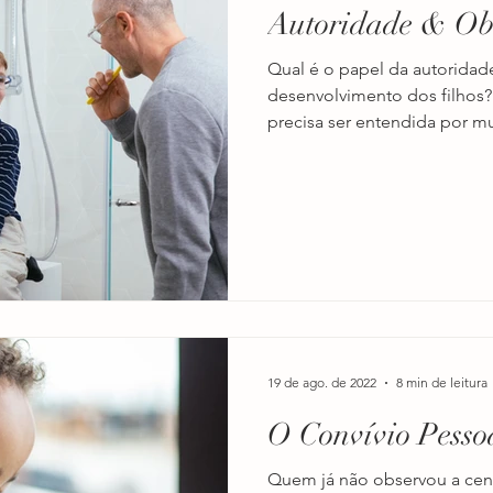
Autoridade & Ob
ão
inteligências
descobrindo talentos
criatividade
Qual é o papel da autoridad
desenvolvimento dos filhos?
precisa ser entendida por mui
infantil
desenvolvimento da criança
primeira infância
fetividade
inteligência
programação preditiva
prog
leitura
19 de ago. de 2022
8 min de leitura
O Convívio Pesso
Quem já não observou a cena