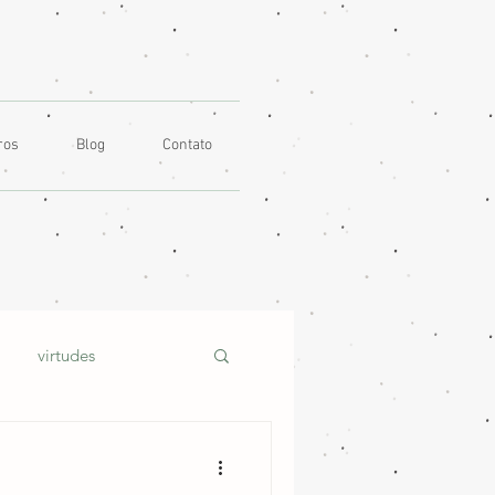
ros
Blog
Contato
virtudes
uais
toque piano