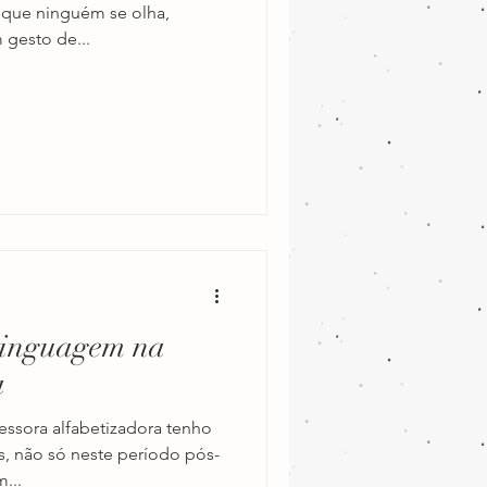
 que ninguém se olha,
 gesto de...
Linguagem na
a
ssora alfabetizadora tenho
s, não só neste período pós-
...