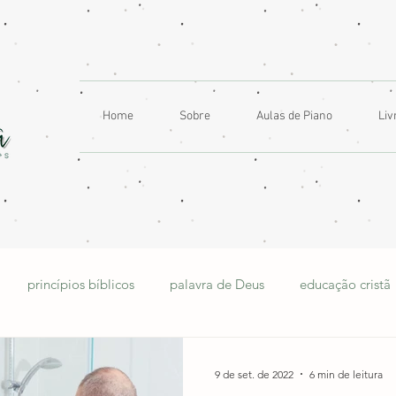
Home
Sobre
Aulas de Piano
Liv
princípios bíblicos
palavra de Deus
educação cristã
lia
educação musical
musicalização infantil
artes vis
9 de set. de 2022
6 min de leitura