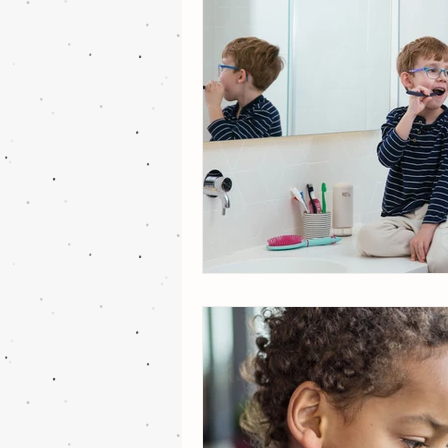
música e poesia
alfabetizaç
pedagogia
desenvolvimento 
desenvolvimento cognitivo
a
criatividade
musicalidade