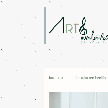
Todos posts
educação em família
família cristã
leitura em famí